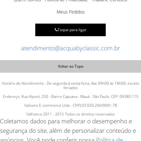
Meus Pedidos
Toque para ligar
atendimento@acquabyclassic.com.br
Voltar ao Topo
Horário de Atendimento - De segunda à sexta-feira, das 09h00 às 18h00, exceto
feriados
Endereço: Rua Alpont, 250 - Bairro Capuava - Mauá - São Paulo. CEP: 09380-115
Valisere E-commerce Ltda - CNPJ:03.650.266/0001-78
Valfrance 2011 - 2015 Todos os direitos reservados
Coletamos dados para melhorar o desempenho e
segurança do site, além de personalizar conteúdo e
anúncios. Você pode conferir nossa
Política de