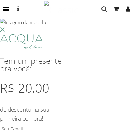
Cropped Manga Curta Lisos
Tem um presente
Cor
pra você:
R$
20
,00
Tamanho
de desconto na sua
P
M
G
primeira compra!