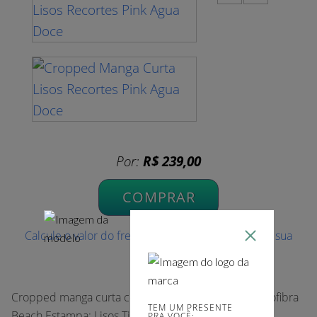
Por:
R$ 239,00
COMPRAR
Calcule o valor do frete e prazo de entrega para a sua
região
Cropped manga curta com amarração. Tecido: Microfibra
TEM UM PRESENTE
Beach Estampa: Lisos Tie Dye Coleção: Verão 2023
PRA VOCÊ: