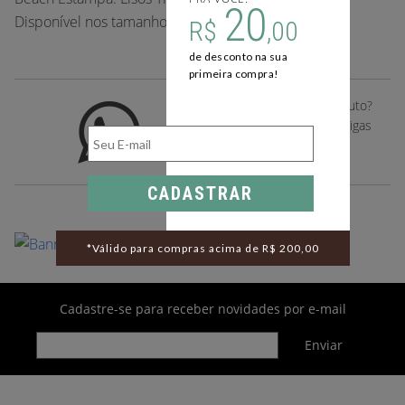
20
Disponível nos tamanhos: P, M, G Referência: 16775
R$
,00
de desconto na sua
primeira compra!
Gostou deste desse produto?
Compartilhe com suas amigas
pelo whatsapp
CADASTRAR
*Válido para compras acima de R$ 200,00
Cadastre-se para receber novidades por e-mail