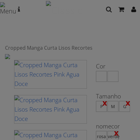
Cropped Manga Curta Lisos Recortes
Cor
Tamanho
P
M
G
nomecor
rosa
verde