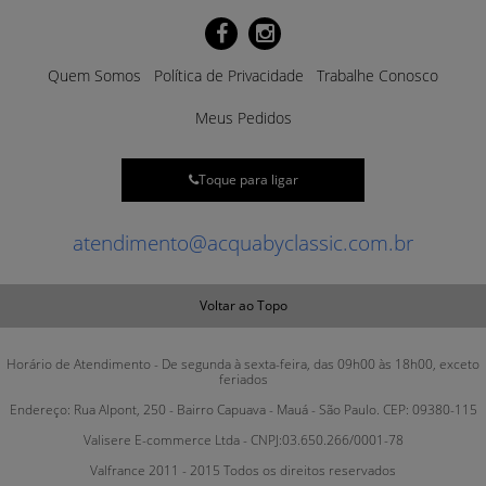
Quem Somos
Política de Privacidade
Trabalhe Conosco
Meus Pedidos
Toque para ligar
atendimento@acquabyclassic.com.br
Voltar ao Topo
Horário de Atendimento - De segunda à sexta-feira, das 09h00 às 18h00, exceto
feriados
Endereço: Rua Alpont, 250 - Bairro Capuava - Mauá - São Paulo. CEP: 09380-115
Valisere E-commerce Ltda - CNPJ:03.650.266/0001-78
Valfrance 2011 - 2015 Todos os direitos reservados