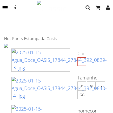
Hot Pants Estampada Oasis
Cor
Tamanho
P
M
G
GG
nomecor