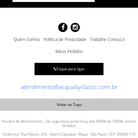
Quem Somos
Política de Privacidade
Trabalhe Conosco
Meus Pedidos
Toque para ligar
atendimento@acquabyclassic.com.br
Voltar ao Topo
Horário de Atendimento - De segunda à sexta-feira, das 09h00 às 18h00, exceto
feriados
Endereço: Rua Alpont, 250 - Bairro Capuava - Mauá - São Paulo. CEP: 09380-115