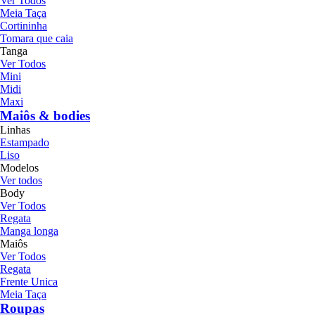
Ver Todos
Meia Taça
Cortininha
Tomara que caia
Tanga
Ver Todos
Mini
Midi
Maxi
Maiôs & bodies
Linhas
Estampado
Liso
Modelos
Ver todos
Body
Ver Todos
Regata
Manga longa
Maiôs
Ver Todos
Regata
Frente Unica
Meia Taça
Roupas