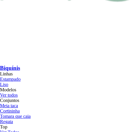
Biquínis
Linhas
Estampado
Liso
Modelos
Ver todos
Conjuntos
Meia taça
Cortininha
Tomara que caia
Regata
Top