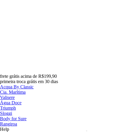
frete grátis acima de R$199,90
primeira troca grátis em 30 dias
Acqua By Classic
Cia. Marítima
Valisere
Água Doce
Triumph
Sloggi
Body for Sure
Rangiroa
Help