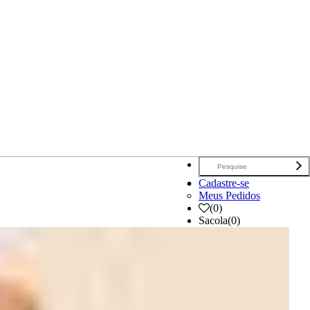
Cadastre-se
Meus Pedidos
(
0
)
Sacola
(0)