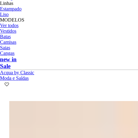
Linhas
Estampado
Liso
MODELOS
Ver todos
Vestidos
Batas
Camisas
Saias
Cangas
new in
Sale
Acqua by Classic
Moda e Saídas