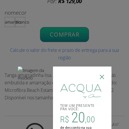
Por:
R$ 129,00
nomecor
amarelo
branco
COMPRAR
Calcule o valor do frete e prazo de entrega para a sua
região
Tanga amarradinha lisa. O modelo possui parte de trás
embutida e amarração com detalhe de argolas. Tecido:
Microfibra Beach Estampa: Lisos Coleção: Verão 2022
Disponível nos tamanhos: PP, P, M, G e GG.
TEM UM PRESENTE
PRA VOCÊ:
20
R$
,00
Gostou deste desse produto?
de desconto na sua