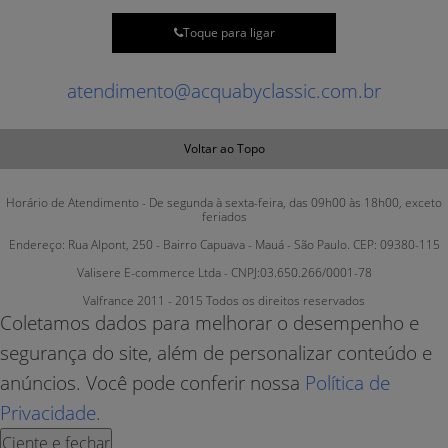
Toque para ligar
atendimento@acquabyclassic.com.br
Voltar ao Topo
Horário de Atendimento - De segunda à sexta-feira, das 09h00 às 18h00, exceto
feriados
Endereço: Rua Alpont, 250 - Bairro Capuava - Mauá - São Paulo. CEP: 09380-115
Valisere E-commerce Ltda - CNPJ:03.650.266/0001-78
Valfrance 2011 - 2015 Todos os direitos reservados
Coletamos dados para melhorar o desempenho e
segurança do site, além de personalizar conteúdo e
anúncios. Você pode conferir nossa
Política de
Privacidade.
Ciente e fechar