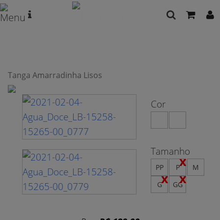
Tanga Amarradinha Lisos
Cor
Tamanho
PP
P
M
G
GG