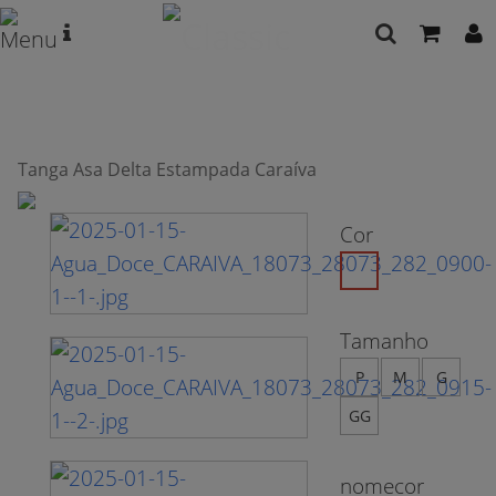
Tanga Asa Delta Estampada Caraíva
Cor
Tamanho
P
M
G
GG
nomecor