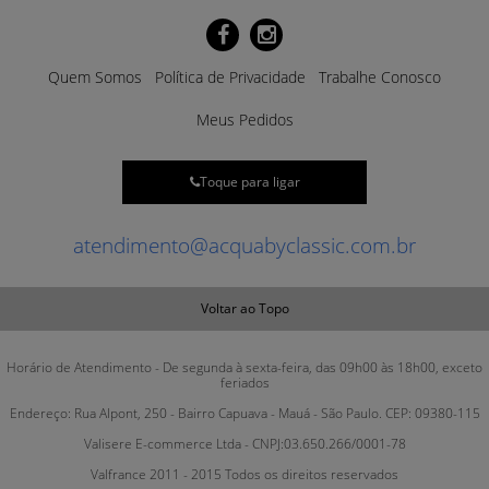
Quem Somos
Política de Privacidade
Trabalhe Conosco
Meus Pedidos
Toque para ligar
atendimento@acquabyclassic.com.br
Voltar ao Topo
Horário de Atendimento - De segunda à sexta-feira, das 09h00 às 18h00, exceto
feriados
Endereço: Rua Alpont, 250 - Bairro Capuava - Mauá - São Paulo. CEP: 09380-115
Valisere E-commerce Ltda - CNPJ:03.650.266/0001-78
Valfrance 2011 - 2015 Todos os direitos reservados