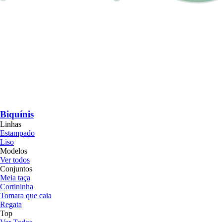
Biquínis
Linhas
Estampado
Liso
Modelos
Ver todos
Conjuntos
Meia taça
Cortininha
Tomara que caia
Regata
Top