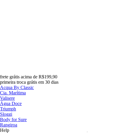
frete grátis acima de R$199,90
primeira troca grátis em 30 dias
Acqua By Classic
Cia. Marítima
Valisere
Água Doce
Triumph
Sloggi
Body for Sure
Rangiroa
Help