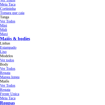
Ver Todos
Meia Taça
Cortininha
Tomara que caia
Tanga
Ver Todos
Mini
Midi
Maxi
Maiôs & bodies
Linhas
Estampado
Liso
Modelos
Ver todos
Body
Ver Todos
Regata
Manga longa
Maiôs
Ver Todos
Regata
Frente Unica
Meia Taça
Roupas