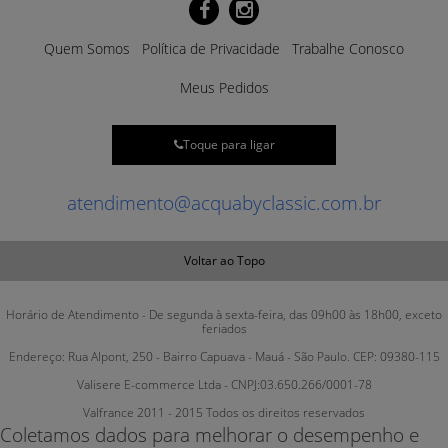
Quem Somos
Política de Privacidade
Trabalhe Conosco
Meus Pedidos
Toque para ligar
atendimento@acquabyclassic.com.br
Voltar ao Topo
Horário de Atendimento - De segunda à sexta-feira, das 09h00 às 18h00, exceto
feriados
Endereço: Rua Alpont, 250 - Bairro Capuava - Mauá - São Paulo. CEP: 09380-115
Valisere E-commerce Ltda - CNPJ:03.650.266/0001-78
Valfrance 2011 - 2015 Todos os direitos reservados
Coletamos dados para melhorar o desempenho e