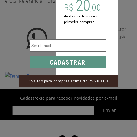
20
e GG. Referência: 16120
R$
,00
de desconto na sua
primeira compra!
Gostou deste desse produto?
Compartilhe com suas amigas
pelo whatsapp
CADASTRAR
*Válido para compras acima de R$ 200,00
Cadastre-se para receber novidades por e-mail