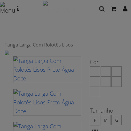
Tanga Larga Com Rolotês Lisos
Cor
Tamanho
P
M
G
GG