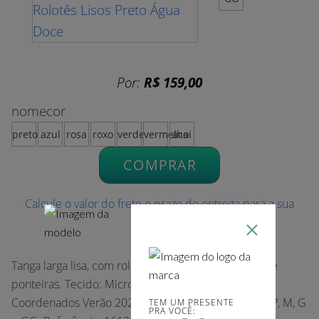
Por:
R$ 159,00
nomecor
preto
azul
rosa
roxo
verde
vermelho
acai
COMPRAR
Calcule o valor do frete e prazo de entrega para a sua
região
Tanga larga lisa, com rolotês nas laterais e detalhe de
ponteiras. Tecido: Microfibra Beach Coleção: Lisos
Coordenados Verão 2022 Disponível nos tamanhos P, M, G
TEM UM PRESENTE
PRA VOCÊ: