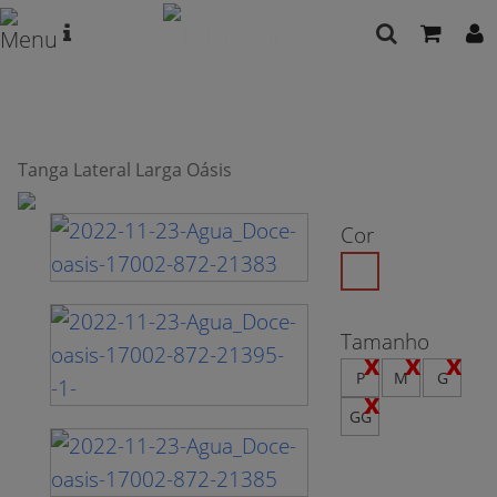
Tanga Lateral Larga Oásis
Cor
Tamanho
P
M
G
GG