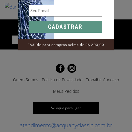
CADASTRAR
Cadastre-se para receber novidades por e-mail
*Válido para compras acima de R$ 200,00
Quem Somos
Política de Privacidade
Trabalhe Conosco
Meus Pedidos
Toque para ligar
atendimento@acquabyclassic.com.br