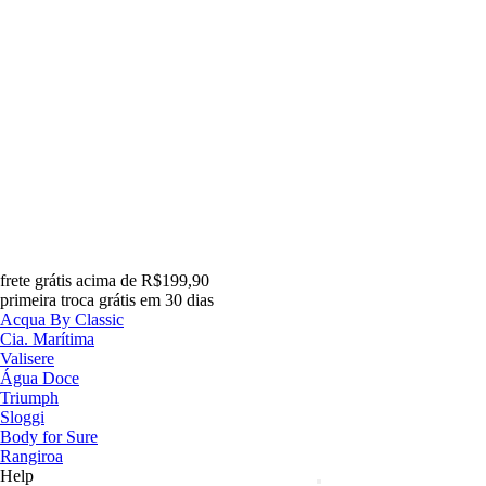
frete grátis acima de R$199,90
primeira troca grátis em 30 dias
Acqua By Classic
Cia. Marítima
Valisere
Água Doce
Triumph
Sloggi
Body for Sure
Rangiroa
Help