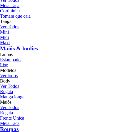
Ver Todos
Meia Taça
Cortininha
Tomara que caia
Tanga
Ver Todos
Mini
Midi
Maxi
Maiôs & bodies
Linhas
Estampado
Liso
Modelos
Ver todos
Body
Ver Todos
Regata
Manga longa
Maiôs
Ver Todos
Regata
Frente Unica
Meia Taça
Roupas