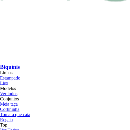
Biquínis
Linhas
Estampado
Liso
Modelos
Ver todos
Conjuntos
Meia taça
Cortininha
Tomara que caia
Regata
Top