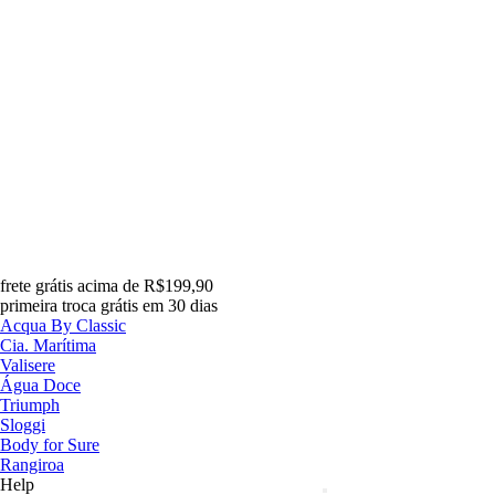
frete grátis acima de R$199,90
primeira troca grátis em 30 dias
Acqua By Classic
Cia. Marítima
Valisere
Água Doce
Triumph
Sloggi
Body for Sure
Rangiroa
Help