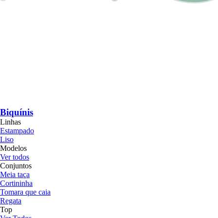
Biquínis
Linhas
Estampado
Liso
Modelos
Ver todos
Conjuntos
Meia taça
Cortininha
Tomara que caia
Regata
Top