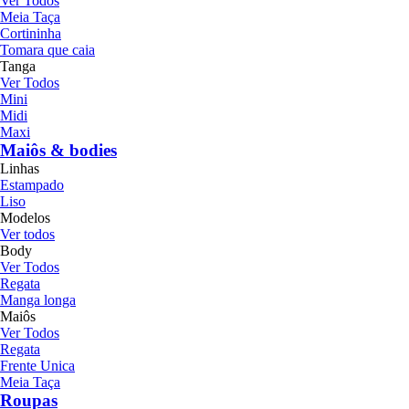
Ver Todos
Meia Taça
Cortininha
Tomara que caia
Tanga
Ver Todos
Mini
Midi
Maxi
Maiôs & bodies
Linhas
Estampado
Liso
Modelos
Ver todos
Body
Ver Todos
Regata
Manga longa
Maiôs
Ver Todos
Regata
Frente Unica
Meia Taça
Roupas