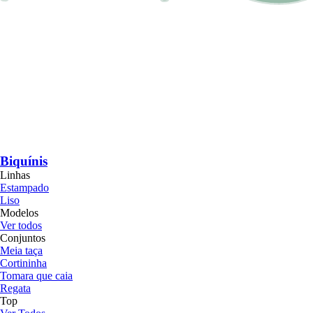
Biquínis
Linhas
Estampado
Liso
Modelos
Ver todos
Conjuntos
Meia taça
Cortininha
Tomara que caia
Regata
Top