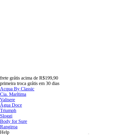
frete grátis acima de R$199,90
primeira troca grátis em 30 dias
Acqua By Classic
Cia. Marítima
Valisere
Água Doce
Triumph
Sloggi
Body for Sure
Rangiroa
Help