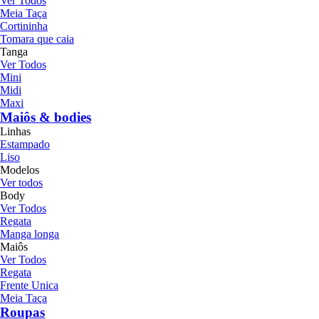
Ver Todos
Meia Taça
Cortininha
Tomara que caia
Tanga
Ver Todos
Mini
Midi
Maxi
Maiôs & bodies
Linhas
Estampado
Liso
Modelos
Ver todos
Body
Ver Todos
Regata
Manga longa
Maiôs
Ver Todos
Regata
Frente Unica
Meia Taça
Roupas