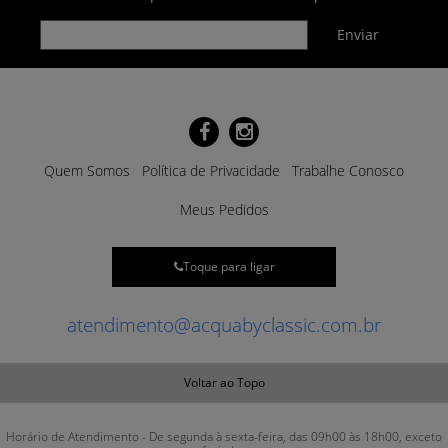
Quem Somos
Política de Privacidade
Trabalhe Conosco
Meus Pedidos
Toque para ligar
atendimento@acquabyclassic.com.br
Voltar ao Topo
Horário de Atendimento - De segunda à sexta-feira, das 09h00 às 18h00, exceto