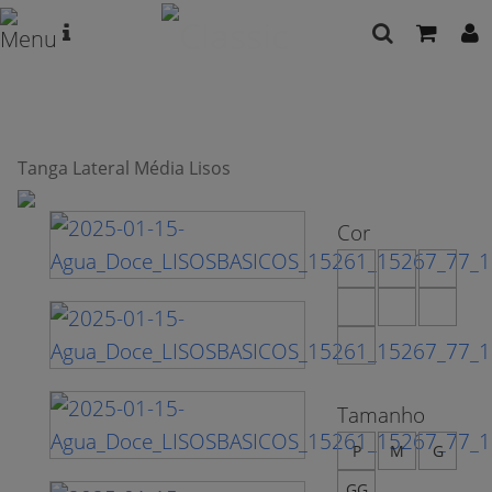
Tanga Lateral Média Lisos
Cor
Tamanho
P
M
G
GG