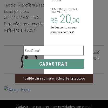
Tecido: Microfibra Beach
TEM UM PRESENTE
Estampa: Lisos
PRA VOCÊ:
20
Coleção: Verão 2026
R$
,00
Disponível nos tamanhos: P, M, G e GG.
de desconto na sua
Referência: 15267
primeira compra!
Gostou deste desse produto?
Compartilhe com suas amigas
pelo whatsapp
CADASTRAR
*Válido para compras acima de R$ 200,00
Cadastre-se para receber novidades por e-mail