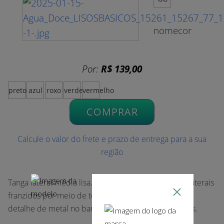
nomecor
Por:
R$ 139,00
preto
azul
roxo
verde
vermelho
COMPRAR
Calcule o valor do frete e prazo de entrega para a sua
região
Tanga lateral média lisa. O modelo possui recortes laterais
franzidos por meio de tecidos duplos drapeados e
detalhe de metal no banho de Ouro Velho nas costas.