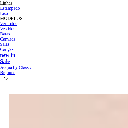
Linhas
Estampado
Liso
MODELOS
Ver todos
Vestidos
Batas
Camisas
Saias
Cangas
new in
Sale
Acqua by Classic
Biquínis