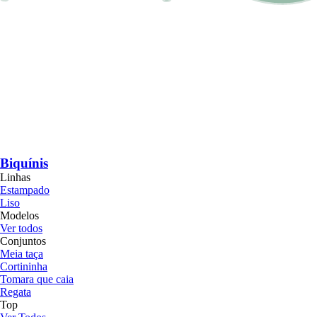
Biquínis
Linhas
Estampado
Liso
Modelos
Ver todos
Conjuntos
Meia taça
Cortininha
Tomara que caia
Regata
Top