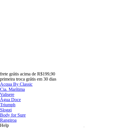
frete grátis acima de R$199,90
primeira troca grátis em 30 dias
Acqua By Classic
Cia. Marítima
Valisere
Água Doce
Triumph
Sloggi
Body for Sure
Rangiroa
Help