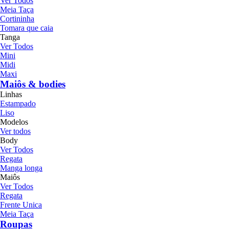
Ver Todos
Meia Taça
Cortininha
Tomara que caia
Tanga
Ver Todos
Mini
Midi
Maxi
Maiôs & bodies
Linhas
Estampado
Liso
Modelos
Ver todos
Body
Ver Todos
Regata
Manga longa
Maiôs
Ver Todos
Regata
Frente Unica
Meia Taça
Roupas