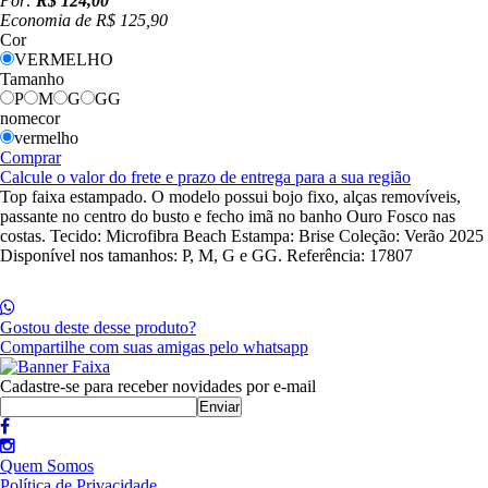
Por:
R$ 124,00
Economia de
R$ 125,90
Cor
VERMELHO
Tamanho
P
M
G
GG
nomecor
vermelho
Comprar
Calcule o valor do frete e prazo de entrega para a sua região
Top faixa estampado. O modelo possui bojo fixo, alças removíveis,
passante no centro do busto e fecho imã no banho Ouro Fosco nas
costas. Tecido: Microfibra Beach Estampa: Brise Coleção: Verão 2025
Disponível nos tamanhos: P, M, G e GG. Referência: 17807
Gostou deste desse produto?
Compartilhe com suas amigas pelo whatsapp
Cadastre-se para receber novidades por e-mail
Quem Somos
Política de Privacidade