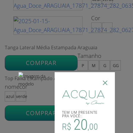
Cor
Tanga Lateral Média Estampada Araguaia
Tamanho
COMPRAR
P
M
G
GG
Top Faixa Estampado Araguaia
nomecor
azul
verde
COMPRAR
TEM UM PRESENTE
PRA VOCÊ:
20
R$
,00