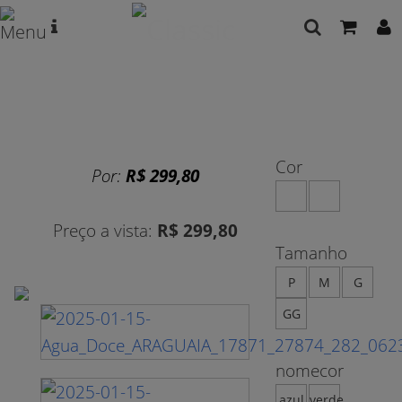
Cor
Por:
R$ 299,80
Preço a vista:
R$ 299,80
Tamanho
P
M
G
GG
nomecor
azul
verde