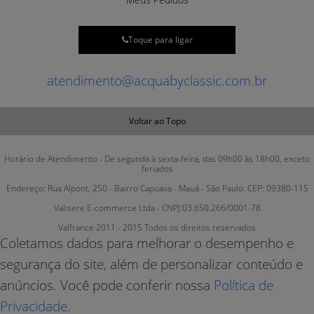
Toque para ligar
atendimento@acquabyclassic.com.br
Voltar ao Topo
Horário de Atendimento - De segunda à sexta-feira, das 09h00 às 18h00, exceto
feriados
Endereço: Rua Alpont, 250 - Bairro Capuava - Mauá - São Paulo. CEP: 09380-115
Valisere E-commerce Ltda - CNPJ:03.650.266/0001-78
Valfrance 2011 - 2015 Todos os direitos reservados
Coletamos dados para melhorar o desempenho e
segurança do site, além de personalizar conteúdo e
anúncios. Você pode conferir nossa
Política de
Privacidade.