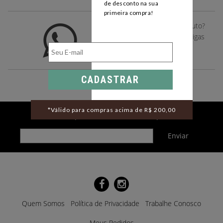
de desconto na sua
primeira compra!
Gostou deste desse produto?
Compartilhe com suas amigas
pelo whatsapp
CADASTRAR
*Válido para compras acima de R$ 200,00
Cadastre-se para receber novidades por e-mail
Quem Somos
Política de Privacidade
Trabalhe Conosco
Meus Pedidos