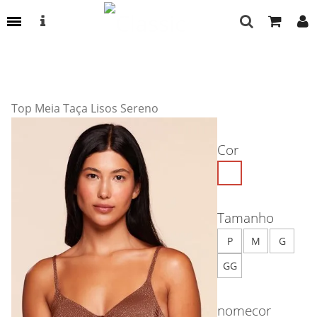
Top Meia Taça Lisos Sereno
Cor
Tamanho
P
M
G
GG
nomecor