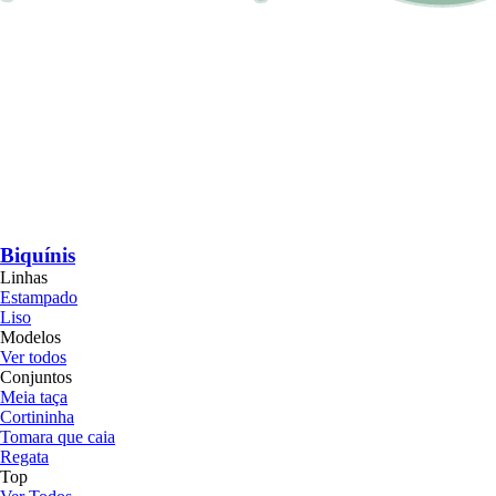
Biquínis
Linhas
Estampado
Liso
Modelos
Ver todos
Conjuntos
Meia taça
Cortininha
Tomara que caia
Regata
Top