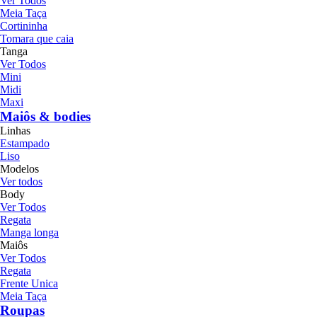
Ver Todos
Meia Taça
Cortininha
Tomara que caia
Tanga
Ver Todos
Mini
Midi
Maxi
Maiôs & bodies
Linhas
Estampado
Liso
Modelos
Ver todos
Body
Ver Todos
Regata
Manga longa
Maiôs
Ver Todos
Regata
Frente Unica
Meia Taça
Roupas