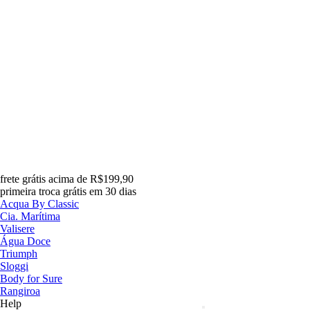
frete grátis acima de R$199,90
primeira troca grátis em 30 dias
Acqua By Classic
Cia. Marítima
Valisere
Água Doce
Triumph
Sloggi
Body for Sure
Rangiroa
Help