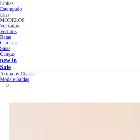
Linhas
Estampado
Liso
MODELOS
Ver todos
Vestidos
Batas
Camisas
Saias
Cangas
new in
Sale
Acqua by Classic
Moda e Saídas