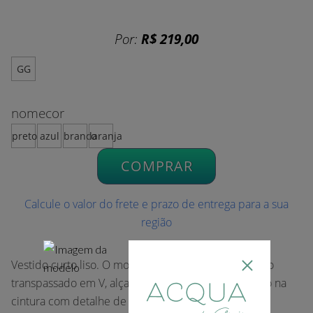
Por:
R$ 219,00
GG
nomecor
preto
azul
branco
laranja
COMPRAR
Calcule o valor do frete e prazo de entrega para a sua
região
Vestido curto liso. O modelo possui decote profundo
transpassado em V, alças finas e ajuste de amarração na
cintura com detalhe de ponteiras.