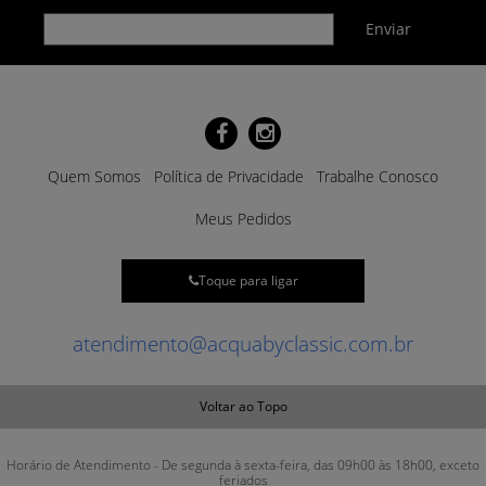
Quem Somos
Política de Privacidade
Trabalhe Conosco
Meus Pedidos
Toque para ligar
atendimento@acquabyclassic.com.br
Voltar ao Topo
Horário de Atendimento - De segunda à sexta-feira, das 09h00 às 18h00, exceto
feriados