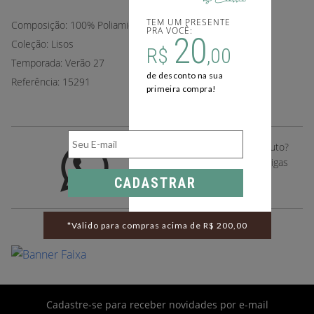
TEM UM PRESENTE
Composição: 100% Poliamida.
PRA VOCÊ:
20
Coleção: Lisos
R$
,00
Temporada: Verão 27
de desconto na sua
Referência: 15291
primeira compra!
Gostou deste desse produto?
Compartilhe com suas amigas
pelo whatsapp
CADASTRAR
*Válido para compras acima de R$ 200,00
Cadastre-se para receber novidades por e-mail