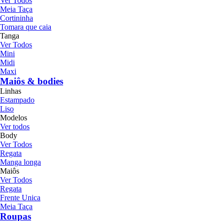
Ver Todos
Meia Taça
Cortininha
Tomara que caia
Tanga
Ver Todos
Mini
Midi
Maxi
Maiôs & bodies
Linhas
Estampado
Liso
Modelos
Ver todos
Body
Ver Todos
Regata
Manga longa
Maiôs
Ver Todos
Regata
Frente Unica
Meia Taça
Roupas