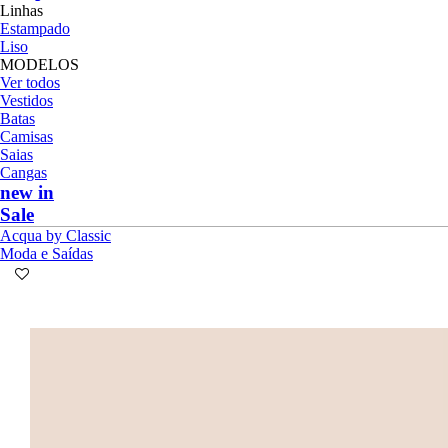
Linhas
Estampado
Liso
MODELOS
Ver todos
Vestidos
Batas
Camisas
Saias
Cangas
new in
Sale
Acqua by Classic
Moda e Saídas