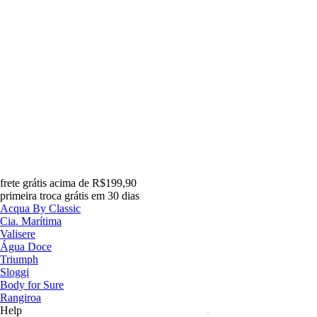
frete grátis acima de R$199,90
primeira troca grátis em 30 dias
Acqua By Classic
Cia. Marítima
Valisere
Água Doce
Triumph
Sloggi
Body for Sure
Rangiroa
Help