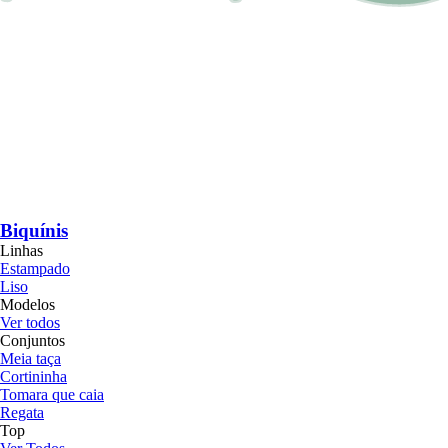
Biquínis
Linhas
Estampado
Liso
Modelos
Ver todos
Conjuntos
Meia taça
Cortininha
Tomara que caia
Regata
Top