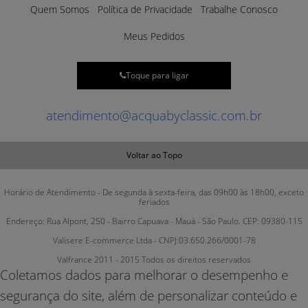
Quem Somos
Política de Privacidade
Trabalhe Conosco
Meus Pedidos
Toque para ligar
atendimento@acquabyclassic.com.br
Voltar ao Topo
Horário de Atendimento - De segunda à sexta-feira, das 09h00 às 18h00, exceto
feriados
Endereço: Rua Alpont, 250 - Bairro Capuava - Mauá - São Paulo. CEP: 09380-115
Valisere E-commerce Ltda - CNPJ:03.650.266/0001-78
Valfrance 2011 - 2015 Todos os direitos reservados
Coletamos dados para melhorar o desempenho e
segurança do site, além de personalizar conteúdo e