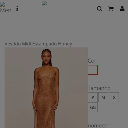
Vestido Midi Estampado Honey
Cor
Tamanho
P
M
G
GG
nomecor