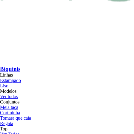
Biquínis
Linhas
Estampado
Liso
Modelos
Ver todos
Conjuntos
Meia taça
Cortininha
Tomara que caia
Regata
Top