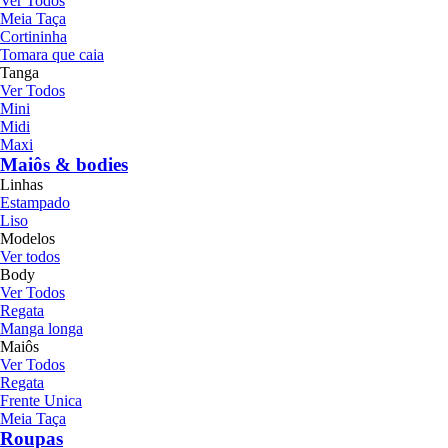
Ver Todos
Meia Taça
Cortininha
Tomara que caia
Tanga
Ver Todos
Mini
Midi
Maxi
Maiôs & bodies
Linhas
Estampado
Liso
Modelos
Ver todos
Body
Ver Todos
Regata
Manga longa
Maiôs
Ver Todos
Regata
Frente Unica
Meia Taça
Roupas