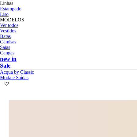
Linhas
Estampado
Liso
MODELOS
Ver todos
Vestidos
Batas
Camisas
Saias
Cangas
new in
Sale
Acqua by Classic
Moda e Saídas