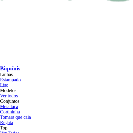
Biquínis
Linhas
Estampado
Liso
Modelos
Ver todos
Conjuntos
Meia taça
Cortininha
Tomara que caia
Regata
Top