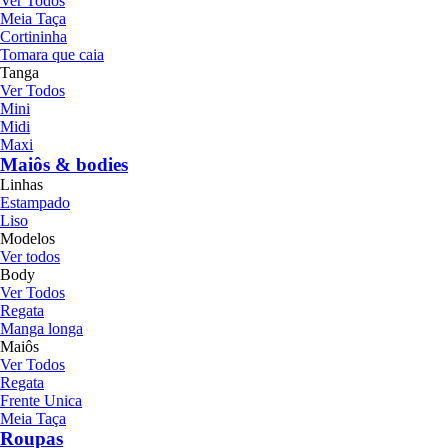
Ver Todos
Meia Taça
Cortininha
Tomara que caia
Tanga
Ver Todos
Mini
Midi
Maxi
Maiôs & bodies
Linhas
Estampado
Liso
Modelos
Ver todos
Body
Ver Todos
Regata
Manga longa
Maiôs
Ver Todos
Regata
Frente Unica
Meia Taça
Roupas