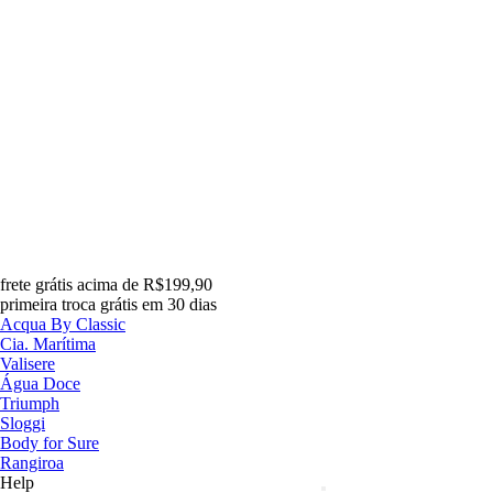
frete grátis acima de R$199,90
primeira troca grátis em 30 dias
Acqua By Classic
Cia. Marítima
Valisere
Água Doce
Triumph
Sloggi
Body for Sure
Rangiroa
Help