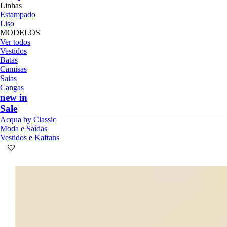
Linhas
Estampado
Liso
MODELOS
Ver todos
Vestidos
Batas
Camisas
Saias
Cangas
new in
Sale
Acqua by Classic
Moda e Saídas
Vestidos e Kaftans