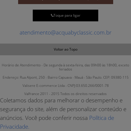
Toque para ligar
atendimento@acquabyclassic.com.br
Voltar ao Topo
Horário de Atendimento - De segunda à sexta-feira, das 09h00 às 18h00, exceto
feriados
Endereço: Rua Alpont, 250 - Bairro Capuava - Mauá - São Paulo. CEP: 09380-115
Valisere E-commerce Ltda - CNPJ:03.650.266/0001-78
Valfrance 2011 - 2015 Todos os direitos reservados
Coletamos dados para melhorar o desempenho e
segurança do site, além de personalizar conteúdo e
anúncios. Você pode conferir nossa
Política de
Privacidade.