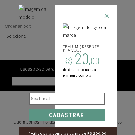
1
Ordenar por:
TEM UM PRESENTE
PRA VOCÊ:
20
R$
,00
Cadastre-se para receber novidades por e-mail
de desconto na sua
primeira compra!
CADASTRAR
Quem Somos
Política de Privacidade
Trabalhe Conosco
Meus Pedidos
*Válido para compras acima de R$ 200,00