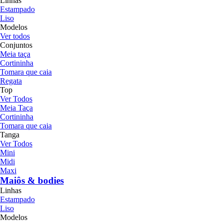
Linhas
Estampado
Liso
Modelos
Ver todos
Conjuntos
Meia taça
Cortininha
Tomara que caia
Regata
Top
Ver Todos
Meia Taça
Cortininha
Tomara que caia
Tanga
Ver Todos
Mini
Midi
Maxi
Maiôs & bodies
Linhas
Estampado
Liso
Modelos