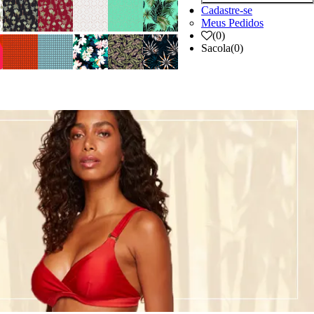
Cadastre-se
Meus Pedidos
(
0
)
Sacola
(0)