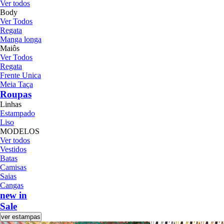
Ver todos
Body
Ver Todos
Regata
Manga longa
Maiôs
Ver Todos
Regata
Frente Unica
Meia Taça
Roupas
Linhas
Estampado
Liso
MODELOS
Ver todos
Vestidos
Batas
Camisas
Saias
Cangas
new in
Sale
ver estampas