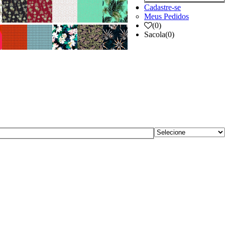
Cadastre-se
Meus Pedidos
(
0
)
Sacola
(0)