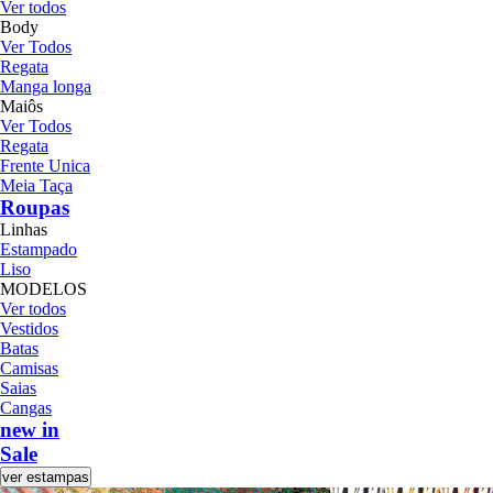
Ver todos
Body
Ver Todos
Regata
Manga longa
Maiôs
Ver Todos
Regata
Frente Unica
Meia Taça
Roupas
Linhas
Estampado
Liso
MODELOS
Ver todos
Vestidos
Batas
Camisas
Saias
Cangas
new in
Sale
ver estampas