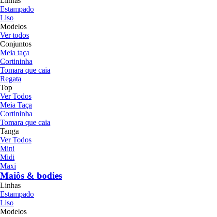
Linhas
Estampado
Liso
Modelos
Ver todos
Conjuntos
Meia taça
Cortininha
Tomara que caia
Regata
Top
Ver Todos
Meia Taça
Cortininha
Tomara que caia
Tanga
Ver Todos
Mini
Midi
Maxi
Maiôs & bodies
Linhas
Estampado
Liso
Modelos