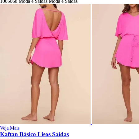
1005068
Moda e Saídas
Moda e Saídas
Veja Mais
Kaftan Básico Lisos Saídas