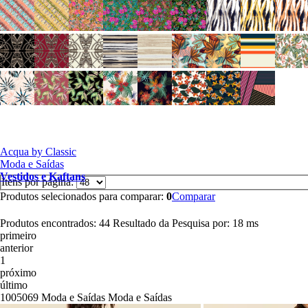
Acqua by Classic
Moda e Saídas
Vestidos e Kaftans
Itens por página:
Produtos selecionados para comparar:
0
Comparar
Produtos encontrados:
44
Resultado da Pesquisa por:
18 ms
primeiro
anterior
1
próximo
último
1005069
Moda e Saídas
Moda e Saídas